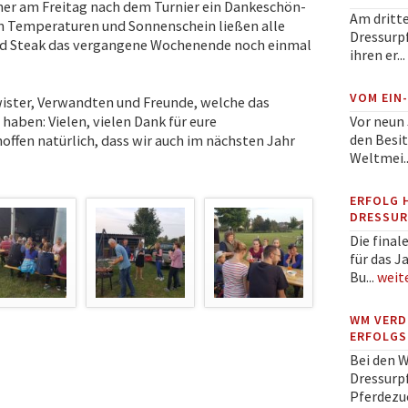
aher am Freitag nach dem Turnier ein Dankeschön-
Am dritt
n Temperaturen und Sonnenschein ließen alle
Dressurpf
nd Steak das vergangene Wochenende noch einmal
ihren er...
VOM EIN
ister, Verwandten und Freunde, welche das
Vor neun 
haben: Vielen, vielen Dank für eure
den Besit
ffen natürlich, dass wir auch im nächsten Jahr
Weltmei..
ERFOLG 
DRESSUR
Die final
für das J
Bu...
weit
WM VERD
ERFOLGS
Bei den 
Dressurpf
Pferdezuc