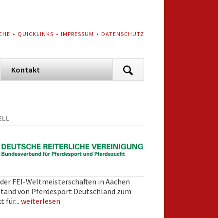
VIGATION
CHE
QUICKLINKS
IMPRESSUM
DATENSCHUTZ
ERSPRINGEN
Navigation
Kontakt
überspringen
ELL
der FEI-Weltmeisterschaften in Aachen
 Stand von Pferdesport Deutschland zum
 für...
weiterlesen