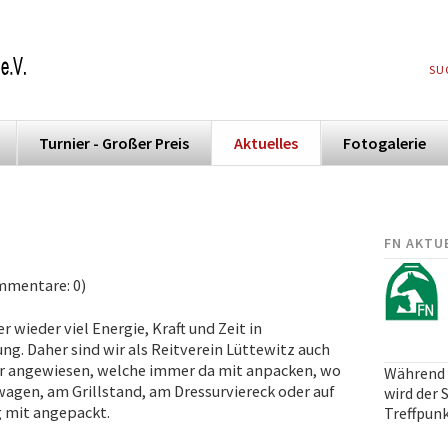
NA
SU
ÜB
Turnier - Großer Preis
Aktuelles
Fotogalerie
FN AKTU
mmentare: 0)
r wieder viel Energie, Kraft und Zeit in
g. Daher sind wir als Reitverein Lüttewitz auch
er angewiesen, welche immer da mit anpacken, wo
Während 
wagen, am Grillstand, am Dressurviereck oder auf
wird der
g mit angepackt.
Treffpunkt