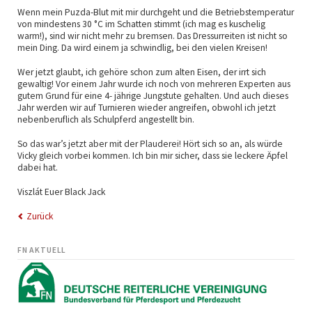
Wenn mein Puzda-Blut mit mir durchgeht und die Betriebstemperatur
von mindestens 30 °C im Schatten stimmt (ich mag es kuschelig
warm!), sind wir nicht mehr zu bremsen. Das Dressurreiten ist nicht so
mein Ding. Da wird einem ja schwindlig, bei den vielen Kreisen!
Wer jetzt glaubt, ich gehöre schon zum alten Eisen, der irrt sich
gewaltig! Vor einem Jahr wurde ich noch von mehreren Experten aus
gutem Grund für eine 4- jährige Jungstute gehalten. Und auch dieses
Jahr werden wir auf Turnieren wieder angreifen, obwohl ich jetzt
nebenberuflich als Schulpferd angestellt bin.
So das war’s jetzt aber mit der Plauderei! Hört sich so an, als würde
Vicky gleich vorbei kommen. Ich bin mir sicher, dass sie leckere Äpfel
dabei hat.
Viszlát Euer Black Jack
Zurück
FN AKTUELL