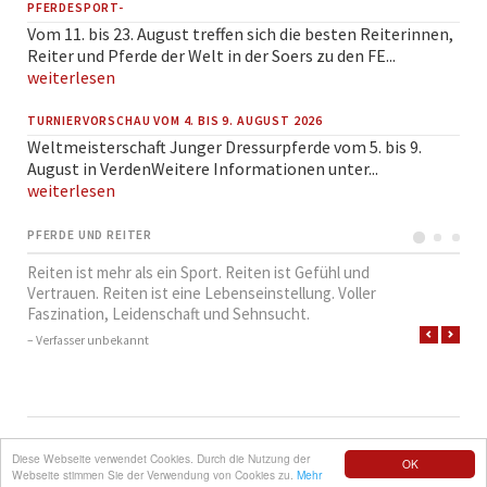
PFERDESPORT-
Vom 11. bis 23. August treffen sich die besten Reiterinnen,
Reiter und Pferde der Welt in der Soers zu den FE...
weiterlesen
TURNIERVORSCHAU VOM 4. BIS 9. AUGUST 2026
Weltmeisterschaft Junger Dressurpferde vom 5. bis 9.
August in VerdenWeitere Informationen unter...
weiterlesen
PFERDE UND REITER
Reiten ist mehr als ein Sport. Reiten ist Gefühl und
Vertrauen. Reiten ist eine Lebenseinstellung. Voller
Faszination, Leidenschaft und Sehnsucht.
– Verfasser unbekannt
NAVIGATION
SUCHE
QUICKLINKS
IMPRESSUM
Diese Webseite verwendet Cookies. Durch die Nutzung der
OK
ÜBERSPRINGEN
Webseite stimmen Sie der Verwendung von Cookies zu.
Mehr
© REITVEREIN LÜTTEWITZ E.V.
ROCKSOLID CONTAO THEMES & TEMPLATES