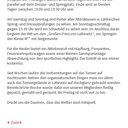
parallel auf dem Dressur- und Springplatz. Ende wird an beiden
Tagen zwischen 19:00 und 19:30 Uhr sein.
Am Samstag und Sonntag sind Reiter aller Altersklassen in zahlreichen
Spring- und Dressurprüfungen zu sehen. Am Sonntagnachmittag
gegen 15:30 Uhr wird ein Schaubild zu sehen sein. Im Anschluss daran
beginnt der Ritt um den „Großen Preis von Lüttewitz“, ein Springen
der Klasse M** mit Siegerrunde
Für die Kinder bietet ein Aktivbereich mit Hüpfburg, Ponyreiten,
Feuerwehrspritzwagen sowie einer kleinen Sandspielanlage
Abwechslung von den sportlichen Highlights. Der Eintritt ist wie immer
kostenlos.
Seit Wochen laufen die Vorbereitungen auf das Turnier auf
Hochtouren. Neben den organisatorischen Dingen muss vor allem
auch das Turniergelände in Lüttewitz auf Hochglanz gebracht werden.
Bereits letzte Woche wurde dafür von unseren Mitgliedern fleißig
geputzt, gemäht und geräumt. Bis Freitag ist noch viel zu tun.
Drückt uns die Daumen, dass das Wetter auch mitspielt.
Zurück