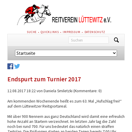
NAVIGATION
SUCHE
QUICKLINKS
IMPRESSUM
DATENSCHUTZ
ÜBERSPRINGEN
Navigation
überspringen
Endspurt zum Turnier 2017
12.08.2017 18:22
von Daniela Smiletzki (Kommentare: 0)
Am kommenden Wochenende heißt es zum 63. Mal „Hufschlag frei!“
auf dem Lüttewitzer Reitsportareal.
Mit über 900 Nennern aus ganz Deutschland wird damit eine erfreulich
hohe Anzahl an Startern verzeichnet. Im letzten Jahr lag die Zahl
noch bei rund 700. Für uns bedeutet das natürlich einen straffen
Zeitplan. Die Prüfungen starten an beiden Tagen bereits 7:00 Uhr