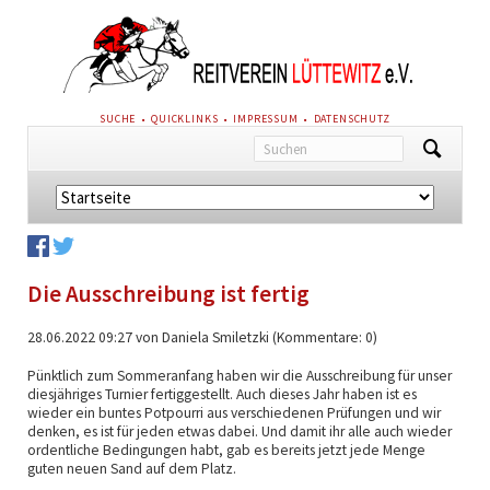
NAVIGATION
SUCHE
QUICKLINKS
IMPRESSUM
DATENSCHUTZ
ÜBERSPRINGEN
Navigation
überspringen
Die Ausschreibung ist fertig
28.06.2022 09:27
von Daniela Smiletzki (Kommentare: 0)
Pünktlich zum Sommeranfang haben wir die Ausschreibung für unser
diesjähriges Turnier fertiggestellt. Auch dieses Jahr haben ist es
wieder ein buntes Potpourri aus verschiedenen Prüfungen und wir
denken, es ist für jeden etwas dabei. Und damit ihr alle auch wieder
ordentliche Bedingungen habt, gab es bereits jetzt jede Menge
guten neuen Sand auf dem Platz.