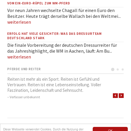
VOM EIN-EURO-RÜPEL ZUM WM-PFERD
Vor neun Jahren wechselte Chagall für einen Euro den
Besitzer. Heute trägt derselbe Wallach bei den Weltmei...
weiterlesen
ERFOLG HAT VIELE GESICHTER: WAS DAS DRESSURTEAM
DEUTSCHLAND STARK
Die finale Vorbereitung der deutschen Dressurreiter für
das Jahreshighlight, die WM in Aachen, läuft: Am Bu...
weiterlesen
PFERDE UND REITER
Reiten ist mehr als ein Sport. Reiten ist Gefühl und
Vertrauen. Reiten ist eine Lebenseinstellung. Voller
Faszination, Leidenschaft und Sehnsucht.
– Verfasser unbekannt
NAVIGATION
SUCHE
QUICKLINKS
IMPRESSUM
Diese Webseite verwendet Cookies. Durch die Nutzung der
OK
ÜBERSPRINGEN