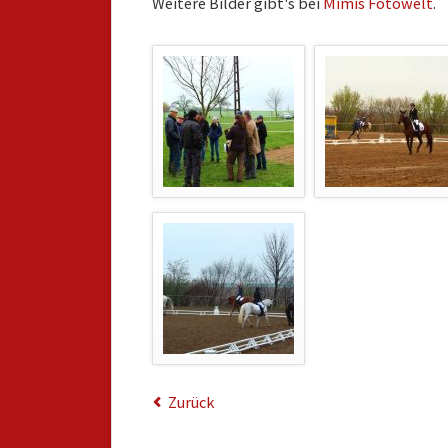
Weitere Bilder gibt's bei
Mimis Fotowelt
.
We
be
wi
la
Le
– 
Zurück