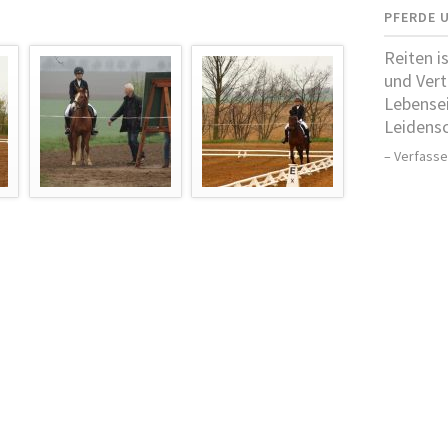
PFERDE 
r einen Tag lang glücklich sein will, der
Reiten i
trinke sich.
Wer eine Woche lang glücklich sein
und Vert
ll, der schlachte ein Schwein.
Wer einen Monat
Lebensei
ng glücklich sein will, der heirate.
Wer ein
Leidensc
ben lang glücklich sein will, der werde Reiter.
– Verfass
Chinesisches Sprichwort