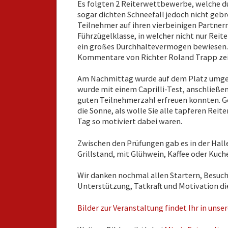
Es folgten 2 Reiterwettbewerbe, welche d
sogar dichten Schneefall jedoch nicht geb
Teilnehmer auf ihren vierbeinigen Partnern
Führzügelklasse, in welcher nicht nur Reite
ein großes Durchhaltevermögen bewiesen.
Kommentare von Richter Roland Trapp zeigt
Am Nachmittag wurde auf dem Platz umgeb
wurde mit einem Caprilli-Test, anschließen
guten Teilnehmerzahl erfreuen konnten. G
die Sonne, als wolle Sie alle tapferen Reite
Tag so motiviert dabei waren.
Zwischen den Prüfungen gab es in der Hall
Grillstand, mit Glühwein, Kaffee oder Kuch
Wir danken nochmal allen Startern, Besuch
Unterstützung, Tatkraft und Motivation di
Bilder zur Veranstaltung findet Ihr in unser