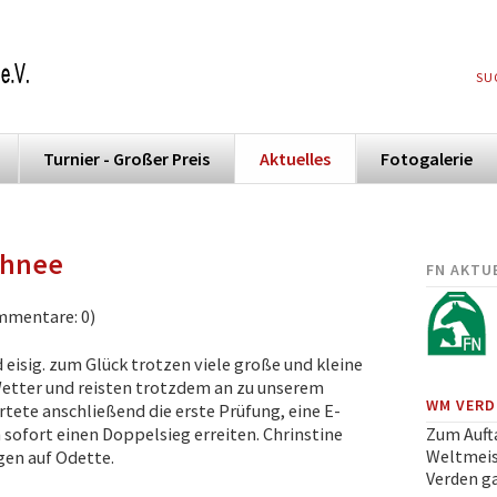
NA
SU
ÜB
Turnier - Großer Preis
Aktuelles
Fotogalerie
chnee
FN AKTU
mmentare: 0)
eisig. zum Glück trotzen viele große und kleine
Wetter und reisten trotzdem an zu unserem
WM VERDE
rtete anschließend die erste Prüfung, eine E-
Zum Auft
 sofort einen Doppelsieg erreiten. Chrinstine
Weltmeis
gen auf Odette.
Verden ga