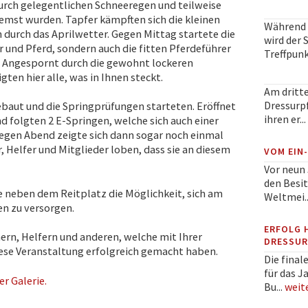
urch gelegentlichen Schneeregen und teilweise
remst wurden. Tapfer kämpften sich die kleinen
Während 
 durch das Aprilwetter. Gegen Mittag startete die
wird der
r und Pferd, sondern auch die fitten Pferdeführer
Treffpunkt
 Angespornt durch die gewohnt lockeren
en hier alle, was in Ihnen steckt.
Am dritt
Dressurpf
aut und die Springprüfungen starteten. Eröffnet
ihren er...
d folgten 2 E-Springen, welche sich auch einer
egen Abend zeigte sich dann sogar noch einmal
r, Helfer und Mitglieder loben, dass sie an diesem
VOM EIN
Vor neun 
den Besit
e neben dem Reitplatz die Möglichkeit, sich am
Weltmei..
en zu versorgen.
ERFOLG 
ern, Helfern und anderen, welche mit Ihrer
DRESSUR
ese Veranstaltung erfolgreich gemacht haben.
Die final
für das J
er Galerie.
Bu...
weit