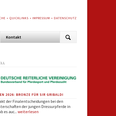
VIGATION
CHE
QUICKLINKS
IMPRESSUM
DATENSCHUTZ
ERSPRINGEN
Navigation
Kontakt
überspringen
ELL
N 2026: BRONZE FÜR SIR GRIBALDI
akt der Finalentscheidungen bei den
terschaften der jungen Dressurpferde in
b es auc...
weiterlesen